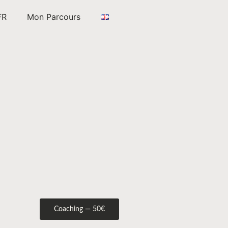
FR
Mon Parcours
Coaching — 50€