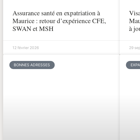
Assurance santé en expatriation à
Visa
Maurice : retour d’expérience CFE,
Mau
SWAN et MSH
à jo
12 février 2026
29 se
BONNES ADRESSES
EXPA