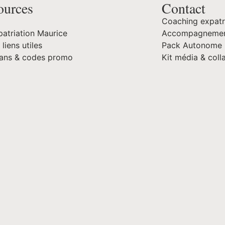
ources
Contact
Coaching expatr
atriation Maurice
Accompagnement
 liens utiles
Pack Autonome 
lans & codes promo
Kit média & coll