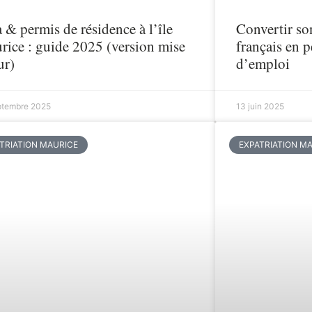
 & permis de résidence à l’île
Convertir so
rice : guide 2025 (version mise
français en 
ur)
d’emploi
ptembre 2025
13 juin 2025
TRIATION MAURICE
EXPATRIATION M