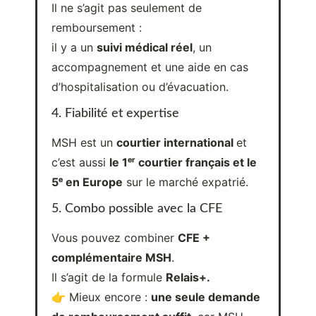
4. Fiabilité et expertise
MSH est un
courtier international
et
c’est aussi
le 1ᵉʳ courtier français et le
5ᵉ en Europe
sur le marché expatrié.
5. Combo possible avec la CFE
Vous pouvez combiner
CFE +
complémentaire MSH
.
Il s’agit de la formule
Relais+.
👉 Mieux encore :
une seule demande
de remboursement suffit
, car MSH
gère directement l’interface avec la
CFE.
6. Souscription possible jusqu’à 75
ans