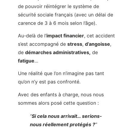
s’est accompagné de
stress
,
d’angoisse
,
de
démarches administratives,
de
fatigue
…
Une réalité que l’on n’imagine pas tant
qu’on n’y est pas confronté.
Avec des enfants à charge, nous nous
sommes alors posé cette question :
“
Si cela nous arrivait… serions-
nous réellement protégés ?
”
Cette réflexion a tout changé.
Oui, nous sommes jeunes et en bonne
santé.
Mais personne ne sait de quoi demain sera