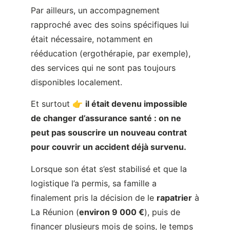
des services qui ne sont pas toujours
disponibles localement.
Et surtout 👉
il était devenu impossible
de changer d’assurance santé : on ne
peut pas souscrire un nouveau contrat
pour couvrir un accident déjà survenu.
Lorsque son état s’est stabilisé et que la
logistique l’a permis, sa famille a
finalement pris la décision de le
rapatrier
à
La Réunion (
environ 9 000 €
), puis de
financer plusieurs mois de soins, le temps
de pouvoir réintégrer le système de
sécurité sociale français (avec un délai de
carence de 3 à 6 mois selon l’âge).
Au-delà de l’
impact financier
, cet accident