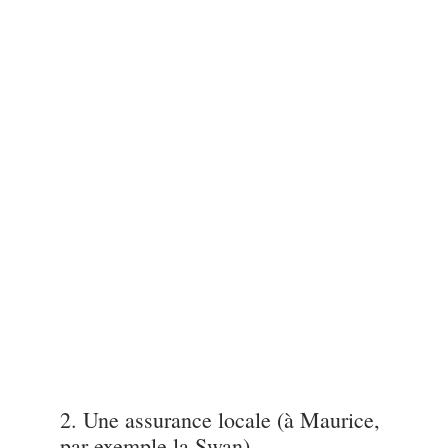
2. Une assurance locale (à Maurice,
par exemple la Swan)
Ensuite, nous avons opté pour une
assurance locale mauricienne
, réputée et
très satisfaisante au quotidien.