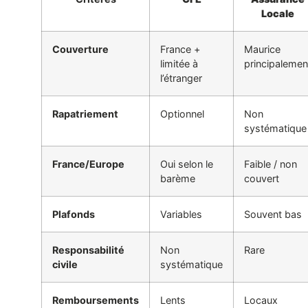
Rapatriement
Optionnel
Non
systématique
France/Europe
Oui selon le
Faible / non
barème
couvert
Plafonds
Variables
Souvent bas
Responsabilité
Non
Rare
civile
systématique
Remboursements
Lents
Locaux
rapides
Souscription
Pas de
Variable
tardive
restriction
d’âge mais
montant