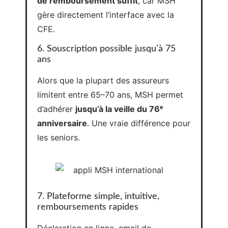
Alors que la plupart des assureurs
limitent entre 65–70 ans, MSH permet
d’adhérer
jusqu’à la veille du 76ᵉ
anniversaire
. Une vraie différence pour
les seniors.
7. Plateforme simple, intuitive,
remboursements rapides
Déclaration en ligne, email de
confirmation immédiat, suivi clair de
l’avancement et
remboursement sous
3 à 6 jours ouvrés
.
Pour nous, c’est la tranquillité