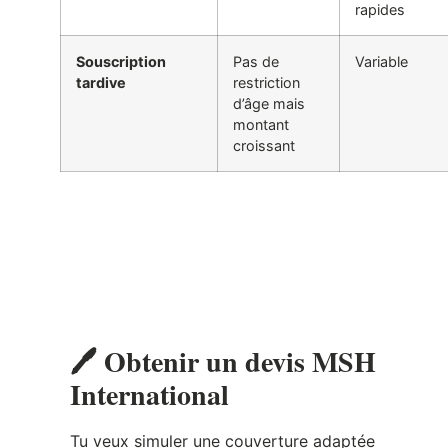
croissant
🖊️ Obtenir un devis MSH
International
Tu veux simuler une couverture adaptée
à ta situation — seul(e), en couple ou en
famille ?
👉
Obtenir mon devis MSH gratuit →