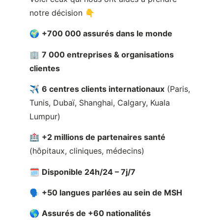
clientes
✈️
6 centres clients internationaux
(Paris,
Tunis, Dubaï, Shanghai, Calgary, Kuala
Lumpur)
🏥
+2 millions de partenaires santé
(hôpitaux, cliniques, médecins)
🗓
Disponible 24h/24 – 7j/7
🗣
+50 langues parlées au sein de MSH
🌎
Assurés de +60 nationalités
👩‍🦰 Une équipe de
professionnels
composée
d’expatriés ou d’anciens
expatriés qui comprennent exactement
nos besoins