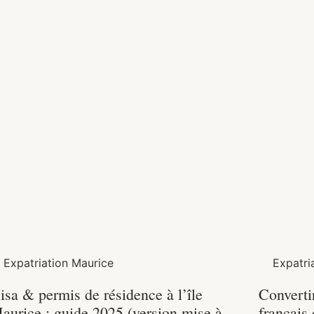
Expatriation Maurice
Expatri
isa & permis de résidence à l’île
Converti
aurice : guide 2025 (version mise à
français