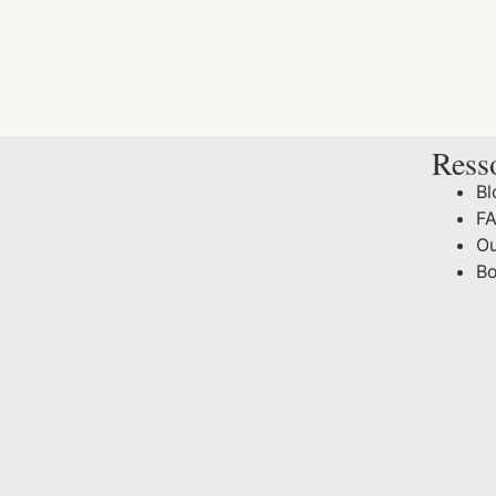
Ress
Bl
FA
Ou
Bo