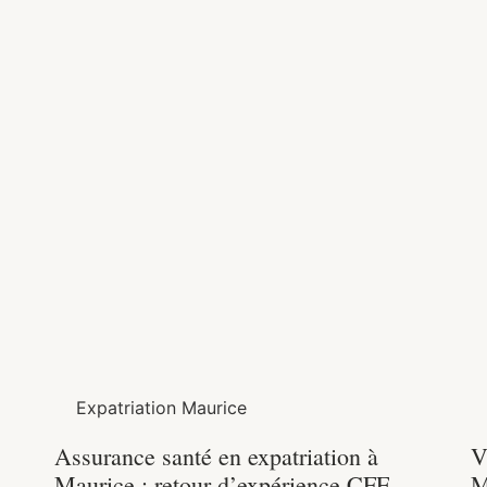
Expatriation Maurice
Assurance santé en expatriation à
V
Maurice : retour d’expérience CFE,
M