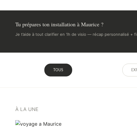
Tu prépares ton installation à Maurice ?
Je t’aide à tout clarifier en 1h de visio — récap personnalisé + 
TOUS
EX
À LA UNE