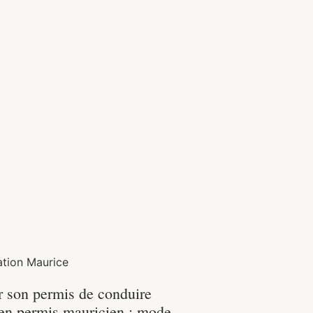
ation Maurice
r son permis de conduire
 en permis mauricien : mode