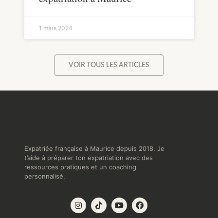
1 mars 2024
VOIR TOUS LES ARTICLES
Expatriée française à Maurice depuis 2018. Je
t’aide à préparer ton expatriation avec des
ressources pratiques et un coaching
personnalisé.