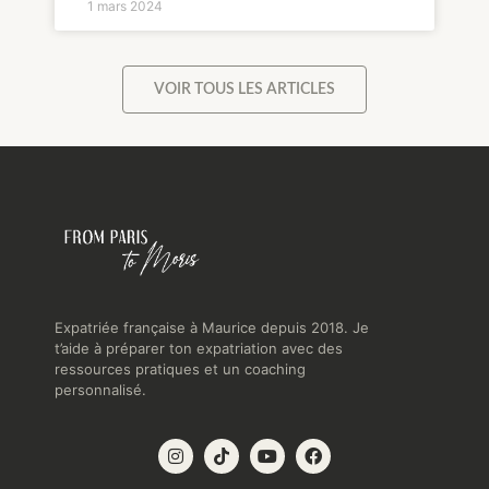
1 mars 2024
VOIR TOUS LES ARTICLES
Expatriée française à Maurice depuis 2018. Je
t’aide à préparer ton expatriation avec des
ressources pratiques et un coaching
personnalisé.