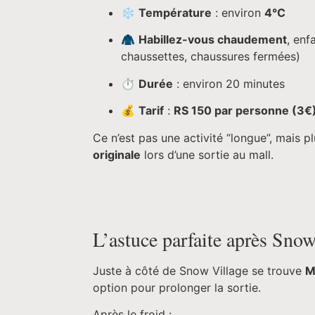
❄️
Température
: environ
4°C
🧥
Habillez-vous chaudement
, enf
chaussettes, chaussures fermées)
⏱️
Durée
: environ 20 minutes
💰
Tarif
:
RS 150 par personne (3€
Ce n’est pas une activité “longue”, mais p
originale
lors d’une sortie au mall.
L’astuce parfaite après Snow
Juste à côté de Snow Village se trouve
M
option pour prolonger la sortie.
Après le froid :