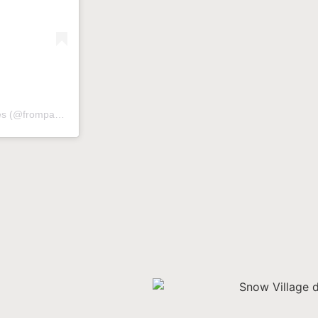
Une publication partagée par Jules | ExpatMom sous les tropiques (@fromparistomoris)