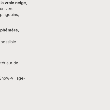
 la vraie neige
,
’univers
 pingouins,
 éphémère
,
.
é possible
intérieur de
Snow-Village-